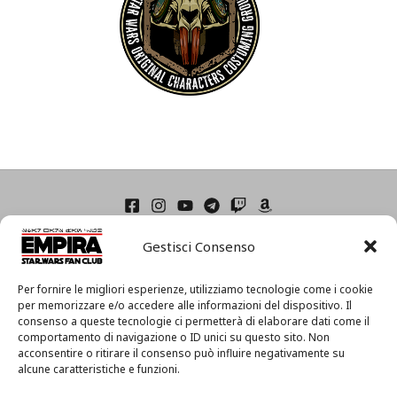
Home
Gestisci Consenso
Condizioni di Utilizzo
Cookie Policy (UE)
Privacy
Per fornire le migliori esperienze, utilizziamo tecnologie come i cookie
I
per memorizzare e/o accedere alle informazioni del dispositivo. Il
consenso a queste tecnologie ci permetterà di elaborare dati come il
l
comportamento di navigazione o ID unici su questo sito. Non
m
acconsentire o ritirare il consenso può influire negativamente su
i
alcune caratteristiche e funzioni.
o
Associazione Culturale EmpiRa 2.0 APS -
Via Faentina, 175/A
a
c/o Centro MIR – 48124 Ravenna (RA) – C.F. 92094130397