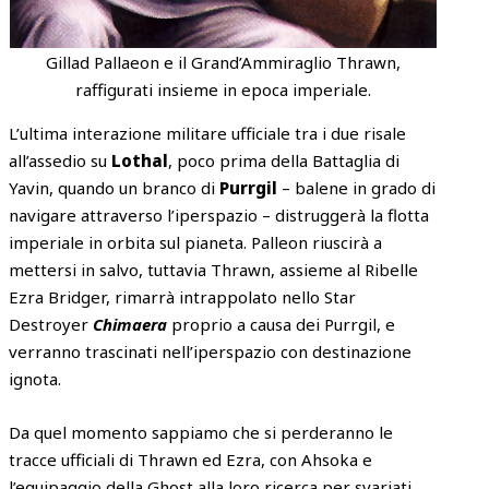
Gillad Pallaeon e il Grand’Ammiraglio Thrawn,
raffigurati insieme in epoca imperiale.
L’ultima interazione militare ufficiale tra i due risale
all’assedio su
Lothal
, poco prima della Battaglia di
Yavin, quando un branco di
Purrgil
– balene in grado di
navigare attraverso l’iperspazio – distruggerà la flotta
imperiale in orbita sul pianeta. Palleon riuscirà a
mettersi in salvo, tuttavia Thrawn, assieme al Ribelle
Ezra Bridger, rimarrà intrappolato nello Star
Destroyer
Chimaera
proprio a causa dei Purrgil, e
verranno trascinati nell’iperspazio con destinazione
ignota.
Da quel momento sappiamo che si perderanno le
tracce ufficiali di Thrawn ed Ezra, con Ahsoka e
l’equipaggio della Ghost alla loro ricerca per svariati