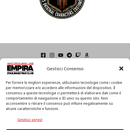
Home
Gestisci Consenso
Condizioni di Utilizzo
Cookie Policy (UE)
Privacy
Per fornire le migliori esperienze, utilizziamo tecnologie come i cookie
I
per memorizzare e/o accedere alle informazioni del dispositivo. Il
consenso a queste tecnologie ci permetterà di elaborare dati come il
l
comportamento di navigazione o ID unici su questo sito. Non
m
acconsentire o ritirare il consenso può influire negativamente su
i
alcune caratteristiche e funzioni.
o
Associazione Culturale EmpiRa 2.0 APS -
Via Faentina, 175/A
a
c/o Centro MIR – 48124 Ravenna (RA) – C.F. 92094130397
Gestisci servizi
c
Copyright © 2026 EmpiRa - Made with
♥
in Italy
c