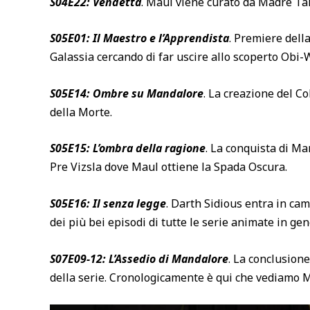
S04E22
:
Vendetta
. Maul viene curato da Madre Tal
S05E01
:
Il Maestro e l’Apprendista
. Premiere dell
Galassia cercando di far uscire allo scoperto Obi
S05E14
:
Ombre su
Mandalore
. La creazione del C
della Morte.
S05E15
:
L’ombra della ragione
. La conquista di Ma
Pre Vizsla dove Maul ottiene la Spada Oscura.
S05E16
:
Il senza legge
. Darth Sidious entra in cam
dei più bei episodi di tutte le serie animate in gen
S07E09-12: L’Assedio di
Mandalore
. La conclusione
della serie. Cronologicamente è qui che vediamo 