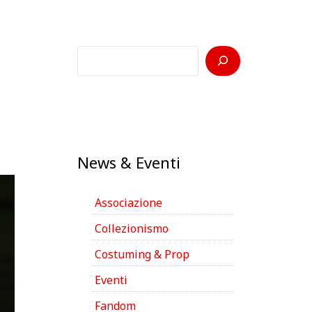
C
e
r
c
a
News & Eventi
Associazione
Collezionismo
Costuming & Prop
Eventi
Fandom