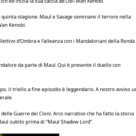
zin ed inizia la sua caccia ad Obi-Wan Kenobi.
a quinta stagione. Maul e Savage seminano il terrore nella
-Wan Kenobi.
ollettivo d’Ombra e l’alleanza con i Mandaloriani della Ronda
ndalore da parte di Maul. Qui è presente il duello con
po, il triello a fine episodio è leggendario. A nostro avviso u
erale.
 delle Guerre dei Cloni. Arco narrativo che ha fatto la storia
Maul subito prima di “Maul Shadow Lord”.