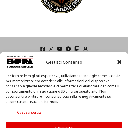
Home
Gestisci Consenso
Condizioni di Utilizzo
Cookie Policy (UE)
Privacy
Per fornire le migliori esperienze, utilizziamo tecnologie come i cookie
I
per memorizzare e/o accedere alle informazioni del dispositivo. Il
consenso a queste tecnologie ci permetterà di elaborare dati come il
l
comportamento di navigazione o ID unici su questo sito. Non
m
acconsentire o ritirare il consenso può influire negativamente su
i
alcune caratteristiche e funzioni.
o
Associazione Culturale EmpiRa 2.0 APS -
Via Faentina, 175/A
a
c/o Centro MIR – 48124 Ravenna (RA) – C.F. 92094130397
Gestisci servizi
c
Copyright © 2026 EmpiRa - Made with
♥
in Italy
c
o