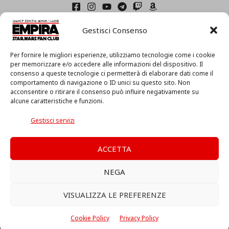
Home
Gestisci Consenso
Condizioni di Utilizzo
Cookie Policy (UE)
Privacy
Per fornire le migliori esperienze, utilizziamo tecnologie come i cookie
I
per memorizzare e/o accedere alle informazioni del dispositivo. Il
consenso a queste tecnologie ci permetterà di elaborare dati come il
l
comportamento di navigazione o ID unici su questo sito. Non
m
acconsentire o ritirare il consenso può influire negativamente su
i
alcune caratteristiche e funzioni.
o
Associazione Culturale EmpiRa 2.0 APS -
Via Faentina, 175/A
a
c/o Centro MIR – 48124 Ravenna (RA) – C.F. 92094130397
Gestisci servizi
c
Copyright © 2026 EmpiRa - Made with
♥
in Italy
c
o
ACCETTA
u
EmpiRa.it appartiene a "Associazione Culturale Empira".
n
NEGA
Questo sito non è collegato a Lucasfilm LTD, a The Walt Disney
t
Company o ad altre licenziatarie.
VISUALIZZA LE PREFERENZE
Ogni nome, titolo, immagine o qualsiasi altra forma, appartiene ai
propri detentori.
Cookie Policy
Privacy Policy