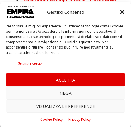
ARE BUILT ON HOPE”. Tutti i dettagli
Gestisci Consenso
La nuova tessera socio Empira 2026 è
NFC! Scopri come usara
Per fornire le migliori esperienze, utilizziamo tecnologie come i cookie
per memorizzare e/o accedere alle informazioni del dispositivo. Il
consenso a queste tecnologie ci permetterà di elaborare dati come il
comportamento di navigazione o ID unici su questo sito. Non
acconsentire o ritirare il consenso può influire negativamente su
←
Articolo precedente
Articolo successivo
→
alcune caratteristiche e funzioni.
Gestisci servizi
ACCETTA
NEGA
VISUALIZZA LE PREFERENZE
Cookie Policy
Privacy Policy