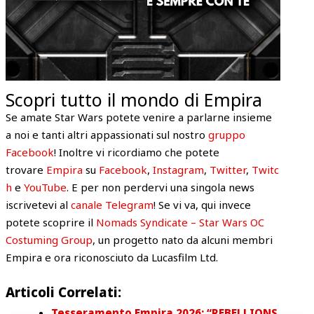
Scopri tutto il mondo di Empira
Se amate Star Wars potete venire a parlarne insieme
a noi e tanti altri appassionati sul nostro
gruppo
Facebook
! Inoltre vi ricordiamo che potete
trovare
Empira
su
Facebook
,
Instagram
,
Twitter
,
Twitc
h
e
YouTube
. E per non perdervi una singola news
iscrivetevi al
canale Telegram
! Se vi va, qui invece
potete scoprire il
Nomads Syndicate – Star Wars OC
Costuming Group
, un progetto nato da alcuni membri
Empira e ora riconosciuto da Lucasfilm Ltd.
Articoli Correlati:
Tesseramento Empira 2026: “REBELLIONS