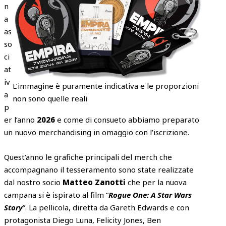
n
a
as
so
ci
at
iv
L’immagine è puramente indicativa e le proporzioni
a
non sono quelle reali
p
er l’anno
2026
e come di consueto abbiamo preparato
un nuovo merchandising in omaggio con l’iscrizione.
Quest’anno le grafiche principali del merch che
accompagnano il tesseramento sono state realizzate
dal nostro socio
Matteo Zanotti
che per la nuova
campana si è ispirato al film “
Rogue One: A Star Wars
Story
”. La pellicola, diretta da Gareth Edwards e con
protagonista Diego Luna, Felicity Jones, Ben