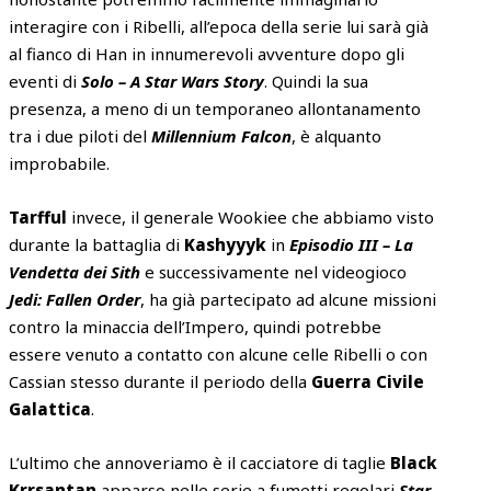
interagire con i Ribelli, all’epoca della serie lui sarà già
al fianco di Han in innumerevoli avventure dopo gli
eventi di
Solo – A Star Wars Story
. Quindi la sua
presenza, a meno di un temporaneo allontanamento
tra i due piloti del
Millennium Falcon
, è alquanto
improbabile.
Tarfful
invece, il generale Wookiee che abbiamo visto
durante la battaglia di
Kashyyyk
in
Episodio III – La
Vendetta dei Sith
e successivamente nel videogioco
Jedi: Fallen Order
, ha già partecipato ad alcune missioni
contro la minaccia dell’Impero, quindi potrebbe
essere venuto a contatto con alcune celle Ribelli o con
Cassian stesso durante il periodo della
Guerra Civile
Galattica
.
L’ultimo che annoveriamo è il cacciatore di taglie
Black
Krrsantan
apparso nelle serie a fumetti regolari
Star