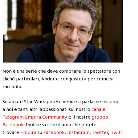
Non è una serie che deve comprare lo spettatore con
cliché particolari, Andor ci conquisterà per come si
racconta.
Se amate Star Wars potete venire a parlarne insieme
a noi e tanti altri appassionati sul nostro
canale
Telegram Empira Community
e il nostro
gruppo
Facebook
! Inoltre vi ricordiamo che potete
trovare
Empira
su
Facebook
,
Instagram
,
Twitter
,
Twitc