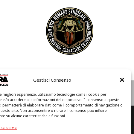
Gestisci Consenso
e
Condizioni di Utilizzo
Cookie Policy (UE)
Privacy
le migliori esperienze, utilizziamo tecnologie come i cookie per
I
 e/o accedere alle informazioni del dispositivo. Il consenso a queste
l
ci permetterà di elaborare dati come il comportamento di navigazione o
m
questo sito. Non acconsentire o ritirare il consenso può influire
i
e su alcune caratteristiche e funzioni.
o
a (RA) – C.F. 92094130397
a
sci servizi
c