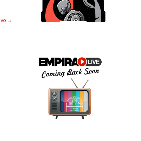
ivo
→