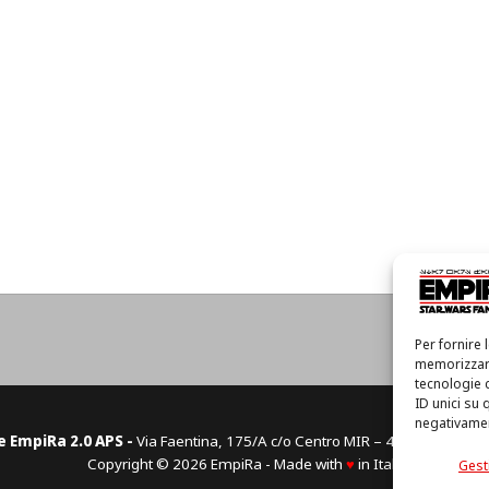
Hom
Per fornire 
memorizzare
tecnologie 
ID unici su 
negativament
e EmpiRa 2.0 APS -
Via Faentina, 175/A c/o Centro MIR – 48124 Ravenn
Copyright © 2026 EmpiRa - Made with
♥
in Italy
Gesti