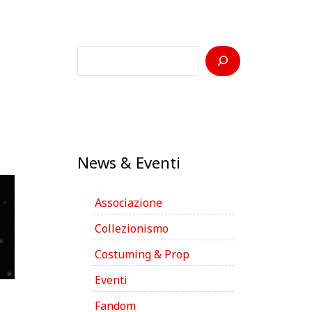
C
e
r
c
a
News & Eventi
Associazione
Collezionismo
Costuming & Prop
Eventi
Fandom