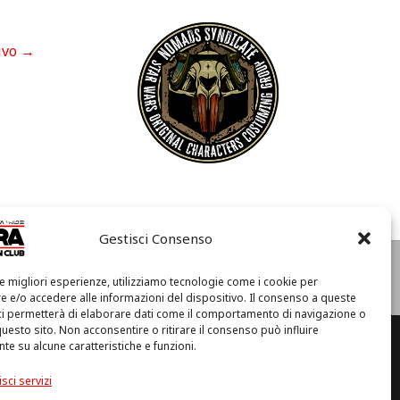
ivo
→
Gestisci Consenso
e
Condizioni di Utilizzo
Cookie Policy (UE)
Privacy
le migliori esperienze, utilizziamo tecnologie come i cookie per
I
 e/o accedere alle informazioni del dispositivo. Il consenso a queste
l
ci permetterà di elaborare dati come il comportamento di navigazione o
m
questo sito. Non acconsentire o ritirare il consenso può influire
i
e su alcune caratteristiche e funzioni.
o
a (RA) – C.F. 92094130397
a
sci servizi
c