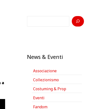
C
e
r
c
a
News & Eventi
Associazione
Collezionismo
a a
Costuming & Prop
Eventi
Fandom