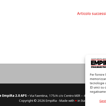
Articolo success
Hom
Per fornire 
memorizzare
tecnologie 
ID unici su 
negativament
e EmpiRa 2.0 APS -
Via Faentina, 175/A c/o Centro MIR – 48124 Ravenn
Copyright © 2026 EmpiRa - Made with
♥
in Italy
Gesti