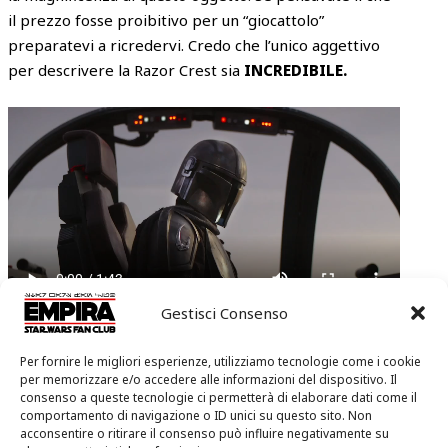
il prezzo fosse proibitivo per un “giocattolo”
preparatevi a ricredervi. Credo che l’unico aggettivo
per descrivere la Razor Crest sia
INCREDIBILE.
Gestisci Consenso
MONOPOLY:
STAR WARS THE MANDALORIAN
EDITION
Per fornire le migliori esperienze, utilizziamo tecnologie come i cookie
per memorizzare e/o accedere alle informazioni del dispositivo. Il
consenso a queste tecnologie ci permetterà di elaborare dati come il
Già visto nelle settimane scorse, è stato anche
comportamento di navigazione o ID unici su questo sito. Non
mostrato nuovamente il Monopoly a tema The
acconsentire o ritirare il consenso può influire negativamente su