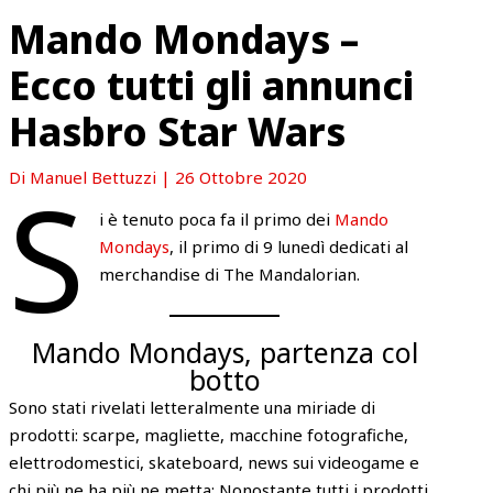
Mando Mondays –
Ecco tutti gli annunci
Hasbro Star Wars
S
Di
Manuel Bettuzzi
|
26 Ottobre 2020
i è tenuto poca fa il primo dei
Mando
Mondays
, il primo di 9 lunedì dedicati al
merchandise di The Mandalorian.
Mando Mondays, partenza col
botto
Sono stati rivelati letteralmente una miriade di
prodotti: scarpe, magliette, macchine fotografiche,
elettrodomestici, skateboard, news sui videogame e
chi più ne ha più ne metta; Nonostante tutti i prodotti