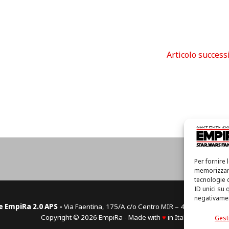
Articolo success
Hom
Per fornire 
memorizzare
tecnologie 
ID unici su 
negativament
e EmpiRa 2.0 APS -
Via Faentina, 175/A c/o Centro MIR – 48124 Ravenn
Copyright © 2026 EmpiRa - Made with
♥
in Italy
Gesti