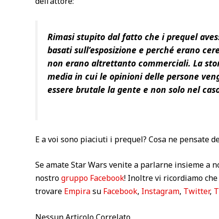
dell’attore:
Rimasi stupito dal fatto che i prequel aves
basati sull’esposizione e perché erano ce
non erano altrettanto commerciali. La stori
media in cui le opinioni delle persone ve
essere brutale la gente e non solo nel cas
E a voi sono piaciuti i prequel? Cosa ne pensate 
Se amate Star Wars venite a parlarne insieme a noi
nostro
gruppo Facebook
! Inoltre vi ricordiamo che
trovare
Empira
su
Facebook
,
Instagram
,
Twitter
,
T
Nessun Articolo Correlato.