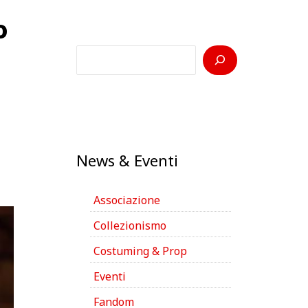
o
C
e
r
c
a
News & Eventi
Associazione
Collezionismo
Costuming & Prop
Eventi
Fandom