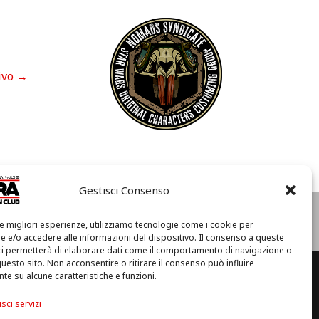
ivo
→
Gestisci Consenso
e
Condizioni di Utilizzo
Cookie Policy (UE)
Privacy
le migliori esperienze, utilizziamo tecnologie come i cookie per
I
 e/o accedere alle informazioni del dispositivo. Il consenso a queste
l
ci permetterà di elaborare dati come il comportamento di navigazione o
m
questo sito. Non acconsentire o ritirare il consenso può influire
i
e su alcune caratteristiche e funzioni.
o
a (RA) – C.F. 92094130397
a
sci servizi
c