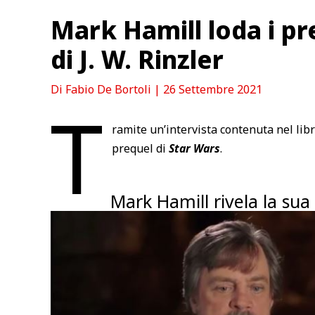
Mark Hamill loda i pre
di J. W. Rinzler
Di
Fabio De Bortoli
|
26 Settembre 2021
T
ramite un’intervista contenuta nel libro
prequel di
Star Wars
.
Mark Hamill rivela la sua