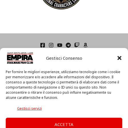
Home
Gestisci Consenso
Condizioni di Utilizzo
Cookie Policy (UE)
Privacy
Per fornire le migliori esperienze, utilizziamo tecnologie come i cookie
per memorizzare e/o accedere alle informazioni del dispositivo. Il
I
consenso a queste tecnologie ci permetterà di elaborare dati come il
l
comportamento di navigazione o ID unici su questo sito. Non
m
acconsentire o ritirare il consenso può influire negativamente su
i
alcune caratteristiche e funzioni.
o
Associazione Culturale EmpiRa 2.0 APS -
Via Faentina, 175/A
a
c/o Centro MIR – 48124 Ravenna (RA) – C.F. 92094130397
Gestisci servizi
c
Copyright © 2026 EmpiRa - Made with
♥
in Italy
c
o
ACCETTA