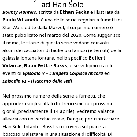
ad Han Solo
Bounty Hunters
, scritta da
Ethan Sacks
e illustrata da
Paolo Villanelli
, è una delle serie regolari a fumetti di
Star Wars edite dalla Marvel, il cui primo numero è
stato pubblicato nel marzo del 2020. Come suggerisce
il nome, le storie di questa serie vedono coinvolti
alcuni dei cacciatori di taglie più famosi (e temuti) della
galassia lontana lontana, nello specifico
Beilert
Valance
,
Boba Fett
e
Bossk
, e si svolgono tra gli
eventi di
Episodio V – L’Impero Colpisce Ancora
ed
Episodio VI – Il Ritorno dello Jedi
.
Nel prossimo numero della serie a fumetti, che
approderà sugli scaffali d’oltreoceano nei prossimi
giorni (precisamente il 14 aprile), vedremo Valance
allearsi con un vecchio rivale, Dengar, per rintracciare
Han Solo. Intanto, Bossk si ritroverà sul pianeta
boscoso Malastare in una situazione di difficoltà. Di