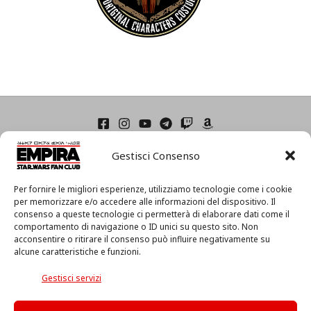
Home
Gestisci Consenso
Condizioni di Utilizzo
Cookie Policy (UE)
Privacy
Per fornire le migliori esperienze, utilizziamo tecnologie come i cookie
I
per memorizzare e/o accedere alle informazioni del dispositivo. Il
consenso a queste tecnologie ci permetterà di elaborare dati come il
l
comportamento di navigazione o ID unici su questo sito. Non
m
acconsentire o ritirare il consenso può influire negativamente su
i
alcune caratteristiche e funzioni.
o
Associazione Culturale EmpiRa 2.0 APS -
Via Faentina, 175/A
a
c/o Centro MIR – 48124 Ravenna (RA) – C.F. 92094130397
Gestisci servizi
c
Copyright © 2026 EmpiRa - Made with
♥
in Italy
c