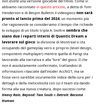
non esiste una versione giocabile del titolo. Come vi
abbiamo raccontato
in questo articolo
, a detta di Tom
Henderson e di Bespin Bulletin il videogioco
non sarà
pronto al lancio prima del 2024
, un momento più
che ragionevole se consideriamo il tempo che richiede
lo sviluppo di un titolo tripla A. Inoltre
sembra che
siano due i reparti interni di Quantic Dream a
lavorare sul gioco
: la divisione di Montreal si sta
occupando del gameplay vero e proprio (level design,
componenti multiplayer) mentre quella di Parigi sta
lavorando alla narrativa e alla “lore” del gioco. Il che
non è assolutamente confermato, trattandosi di
informazioni rilasciate dall’insider AccNGT, ma se
fosse vero sarebbe sicuramente indice della cura per i
dettagli e della meticolosità con cui il team sta dando
forma alla sua nuova creatura, dopo successi come
Heavy Rain
,
Beyond: Two Souls
e
Detroit: Become
Human
.