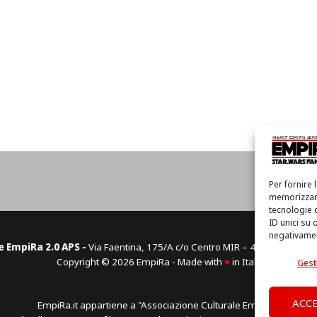
Hom
Per fornire 
memorizzare
tecnologie 
ID unici su 
negativament
e EmpiRa 2.0 APS -
Via Faentina, 175/A c/o Centro MIR – 48124 Ravenn
Copyright © 2026 EmpiRa - Made with
♥
in Italy
Gesti
ACC
EmpiRa.it appartiene a "Associazione Culturale Empira".