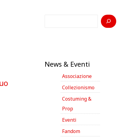
C
e
r
c
a
News & Eventi
Associazione
suo
Collezionismo
Costuming &
Prop
Eventi
Fandom