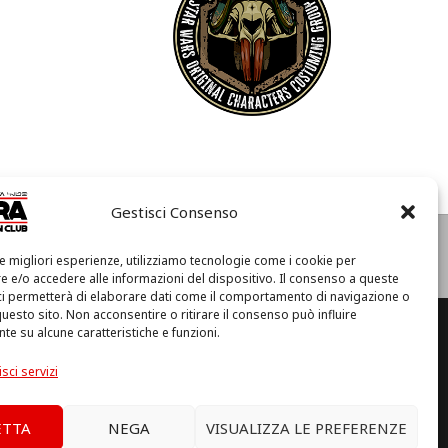
Gestisci Consenso
e
Condizioni di Utilizzo
Cookie Policy (UE)
Privacy
le migliori esperienze, utilizziamo tecnologie come i cookie per
I
 e/o accedere alle informazioni del dispositivo. Il consenso a queste
l
ci permetterà di elaborare dati come il comportamento di navigazione o
m
questo sito. Non acconsentire o ritirare il consenso può influire
i
e su alcune caratteristiche e funzioni.
o
a (RA) – C.F. 92094130397
a
sci servizi
c
c
o
ETTA
NEGA
VISUALIZZA LE PREFERENZE
u