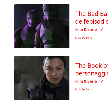
The Bad Batc
dell’episodi
Film & Serie TV
Fabio De Bortoli
The Book of
personaggio
Film & Serie TV
Fabio De Bortoli