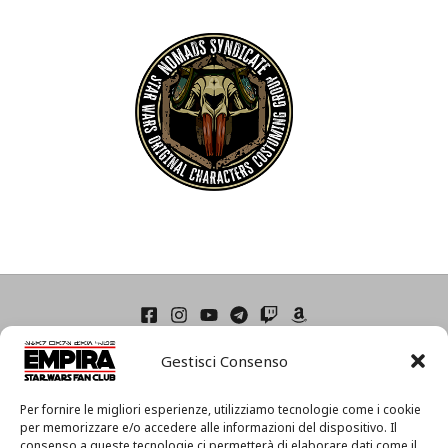
Home
Gestisci Consenso
Condizioni di Utilizzo
Cookie Policy (UE)
Privacy
Per fornire le migliori esperienze, utilizziamo tecnologie come i cookie
I
per memorizzare e/o accedere alle informazioni del dispositivo. Il
consenso a queste tecnologie ci permetterà di elaborare dati come il
l