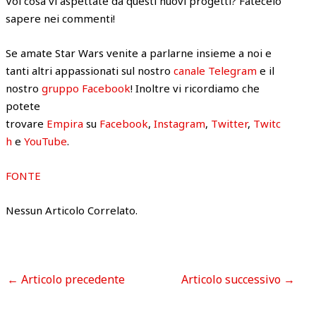
Voi cosa vi aspettate da questi nuovi progetti? Fatecelo
sapere nei commenti!
Se amate Star Wars venite a parlarne insieme a noi e
tanti altri appassionati sul nostro
canale Telegram
e il
nostro
gruppo Facebook
! Inoltre vi ricordiamo che
potete
trovare
Empira
su
Facebook
,
Instagram
,
Twitter
,
Twitc
h
e
YouTube
.
FONTE
Nessun Articolo Correlato.
←
Articolo precedente
Articolo successivo
→